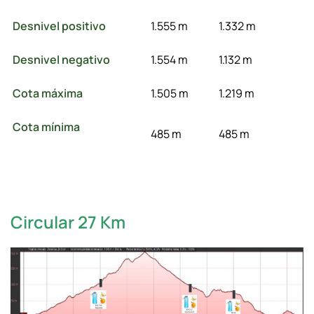
Desnivel positivo
1.555 m
1.332 m
Desnivel negativo
1.554 m
1.132 m
Cota máxima
1.505 m
1.219 m
Cota mínima
485 m
485 m
Circular 27 Km